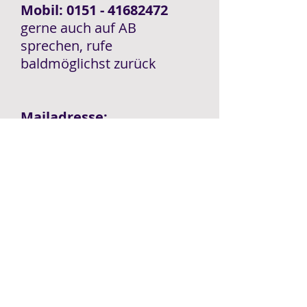
Mobil:
0151 - 41682472
gerne auch auf AB
sprechen, rufe
baldmöglichst zurück
Mailadresse:
Daniela.Licht@web.de
Praxis / Atelieradresse
Daniela Licht
Winderatter Weg 9
24975 Ausacker